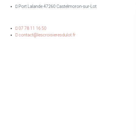
Port Lalande 47260 Castelmoron-sur-Lot
07 78 11 16 50
contact@lescroisieresdulot.fr