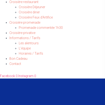
Croisière restaurant
Croisière Déjeuner
Croisière diner
Croisière Feux d’Artifice
Croisière promenade
Promenade commentée 1h30
Croisière privative
Informations / Tarifs
Les alentours
L’équipe
Horaires / Tarifs
Bon Cadeau
Contact
Facebook
Instagram