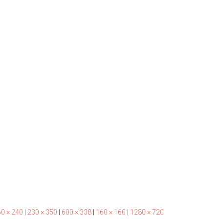
0 × 240
|
230 × 350
|
600 × 338
|
160 × 160
|
1280 × 720