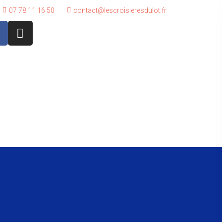
07 78 11 16 50
contact@lescroisieresdulot.fr