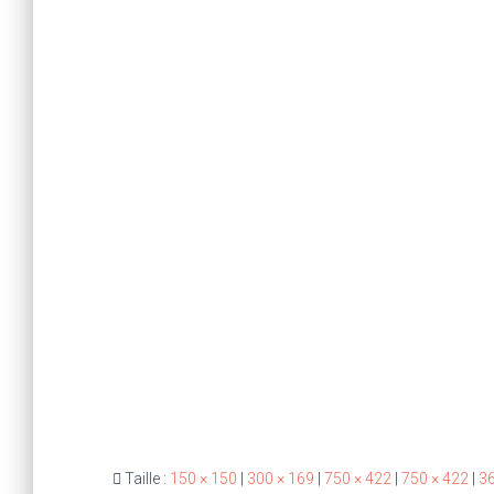
Taille :
150 × 150
|
300 × 169
|
750 × 422
|
750 × 422
|
36