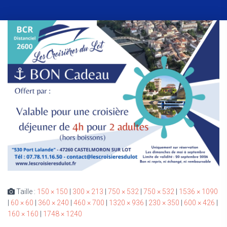
Taille :
150 × 150
|
300 × 213
|
750 × 532
|
750 × 532
|
1536 × 1090
|
60 × 60
|
360 × 240
|
460 × 700
|
1320 × 936
|
230 × 350
|
600 × 426
|
160 × 160
|
1748 × 1240