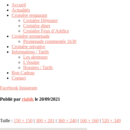
Accueil
Actualités
Croisière restaurant
Croisière Déjeuner
Croisière diner
Croisière Feux d’Artifice
Croisière promenade
Promenade commentée 1h30
Croisière privative
Informations / Tarifs
Les alentours
L’équipe
Horaires / Tarifs
Bon Cadeau
Contact
Facebook
Instagram
Publié par
riahik
le
20/09/2021
Taille :
150 × 150
|
300 × 201
|
360 × 240
|
160 × 160
|
520 × 349